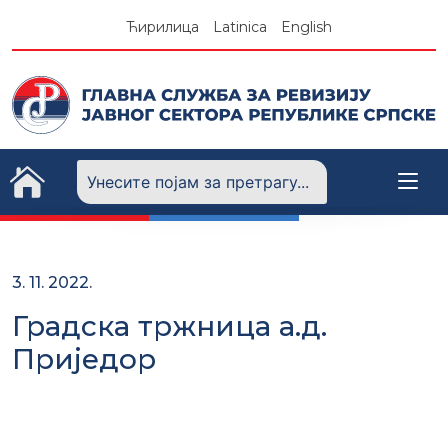
Skip
Ћирилица
Latinica
English
to
content
3. 11. 2022.
Градска тржница а.д.
Приједор