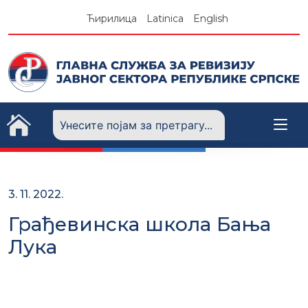
Skip
Ћирилица
Latinica
English
to
content
3. 11. 2022.
Грађевинска школа Бања
Лука