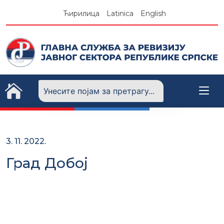
Skip
Ћирилица
Latinica
English
to
content
3. 11. 2022.
Град Добој