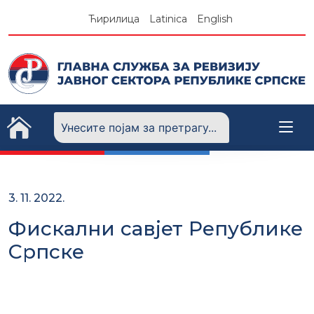
Skip
Ћирилица
Latinica
English
to
content
3. 11. 2022.
Фискални савјет Републике
Српске