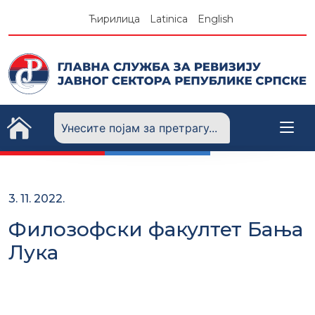
Skip
Ћирилица
Latinica
English
to
content
3. 11. 2022.
Филозофски факултет Бања
Лука