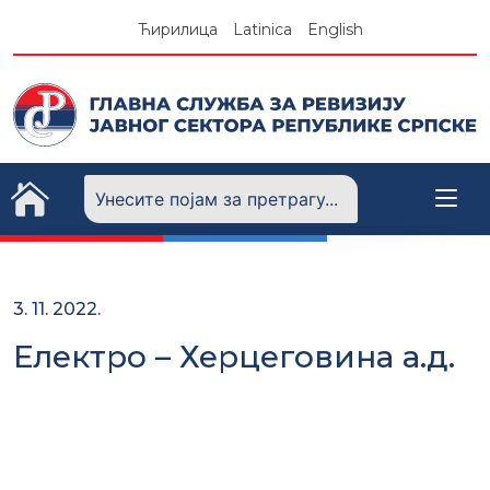
Skip
Ћирилица
Latinica
English
to
content
3. 11. 2022.
Електро – Херцеговина а.д.