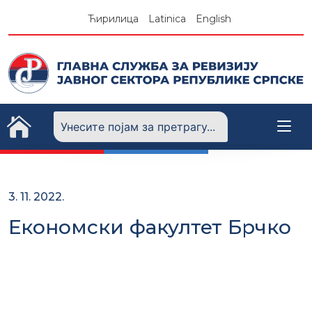
Skip
Ћирилица
Latinica
English
to
content
3. 11. 2022.
Економски факултет Брчко