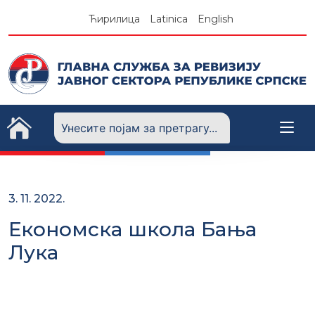
Skip
Ћирилица
Latinica
English
to
content
3. 11. 2022.
Економска школа Бања
Лука