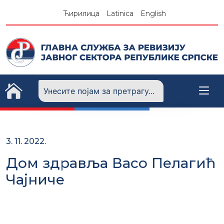
Skip
Ћирилица
Latinica
English
to
content
3. 11. 2022.
Дом здравља Васо Пелагић
Чајниче