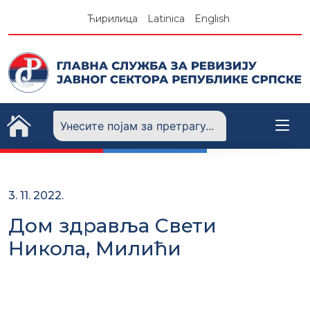
Skip
Ћирилица
Latinica
English
to
content
3. 11. 2022.
Дом здравља Свети
Никола, Милићи