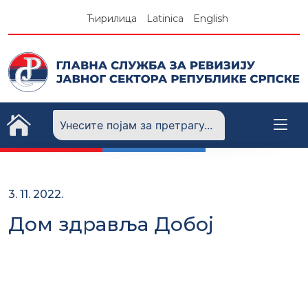
Skip
Ћирилица
Latinica
English
to
content
3. 11. 2022.
Дом здравља Добој