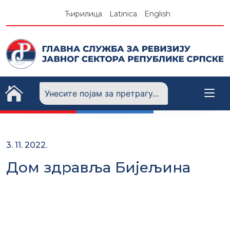
Skip
Ћирилица
Latinica
English
to
content
3. 11. 2022.
Дом здравља Бијељина