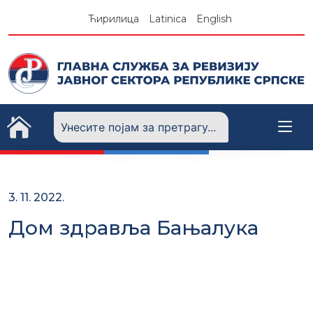
Skip
Ћирилица
Latinica
English
to
content
3. 11. 2022.
Дом здравља Бањалука