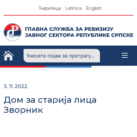
Skip
Ћирилица
Latinica
English
to
content
3. 11. 2022.
Дом за старија лица
Зворник