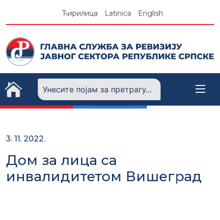
Skip
Ћирилица
Latinica
English
to
content
3. 11. 2022.
Дом за лица са
инвалидитетом Вишеград