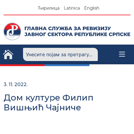
Skip
Ћирилица
Latinica
English
to
content
3. 11. 2022.
Дом културе Филип
Вишњић Чајниче