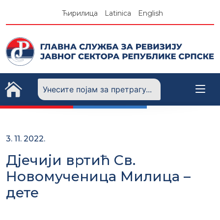
Skip
Ћирилица
Latinica
English
to
content
3. 11. 2022.
Дјечији вртић Св.
Новомученица Милица –
дете