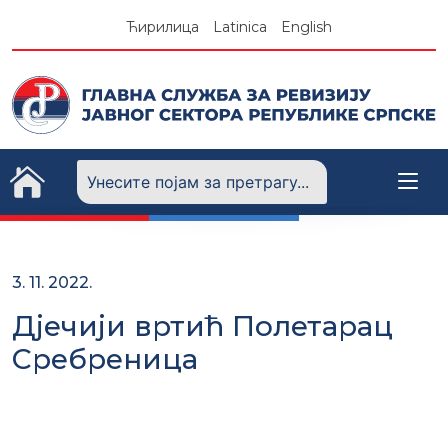
Skip
Ћирилица
Latinica
English
to
content
3. 11. 2022.
Дјечији вртић Полетарац
Сребреница