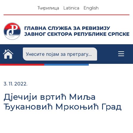
Skip
Ћирилица
Latinica
English
to
content
3. 11. 2022.
Дјечији вртић Миља
Ђукановић Мркоњић Град