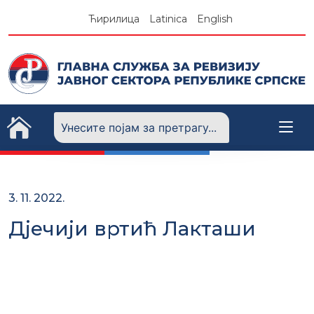
Skip
Ћирилица
Latinica
English
to
content
3. 11. 2022.
Дјечији вртић Лакташи