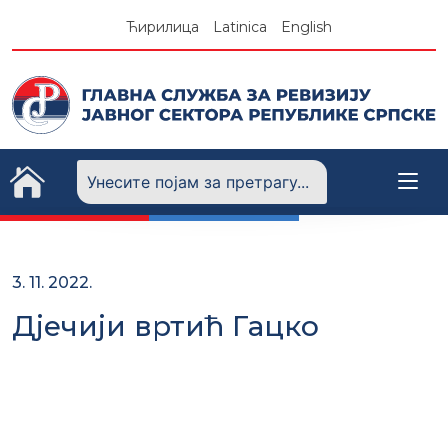
Skip
Ћирилица
Latinica
English
to
content
3. 11. 2022.
Дјечији вртић Гацко