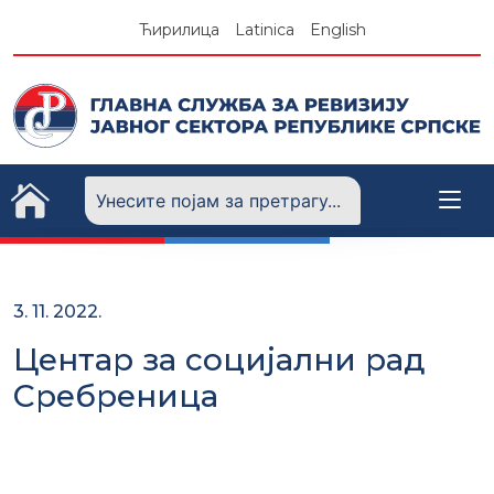
Skip
Ћирилица
Latinica
English
to
content
3. 11. 2022.
Центар за социјални рад
Сребреница