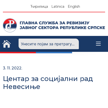
Skip
Ћирилица
Latinica
English
to
content
3. 11. 2022.
Центар за социјални рад
Невесиње