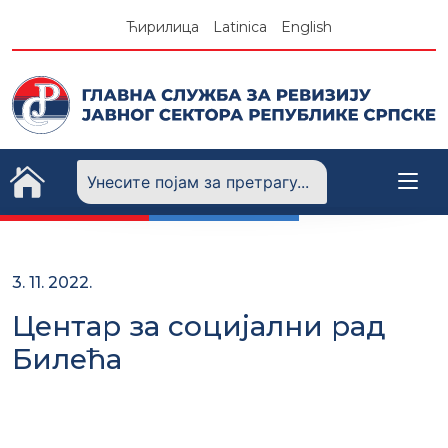
Skip
Ћирилица
Latinica
English
to
content
3. 11. 2022.
Центар за социјални рад
Билећа