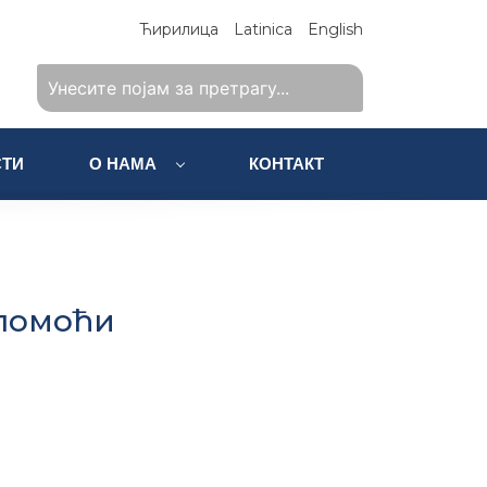
Ћирилица
Latinica
English
ТИ
О НАМА
КОНТАКТ
 помоћи