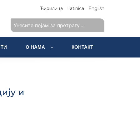
Ћирилица
Latinica
English
ТИ
О НАМА
КОНТАКТ
ију и
а