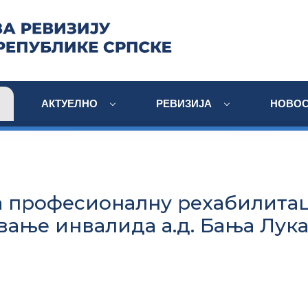
АКТУЕЛНО
РЕВИЗИЈА
НОВОС
а професионалну рехабилитац
ање инвалида а.д. Бања Лук