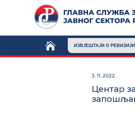
Skip
to
content
ИЗВЈЕШТАЈИ О РЕВИЗИЈИ
3. 11. 2022.
Центар з
запошљав