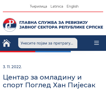
Skip
Ћирилица
Latinica
English
to
content
3. 11. 2022.
Центар за омладину и
спорт Поглед Хан Пијесак