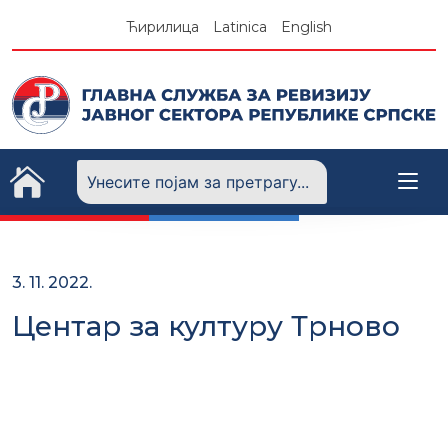
Skip
Ћирилица
Latinica
English
to
content
3. 11. 2022.
Центар за културу Трново