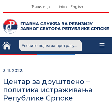
Skip
Ћирилица
Latinica
English
to
content
3. 11. 2022.
Центар за друштвено –
политика истраживања
Републике Српске