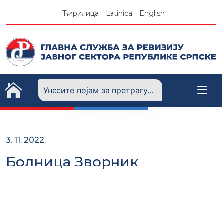
Skip
Ћирилица
Latinica
English
to
content
3. 11. 2022.
Болница Зворник