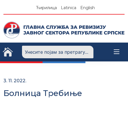
Skip
Ћирилица
Latinica
English
to
content
3. 11. 2022.
Болница Требиње