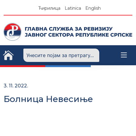
Skip
Ћирилица
Latinica
English
to
content
3. 11. 2022.
Болница Невесиње