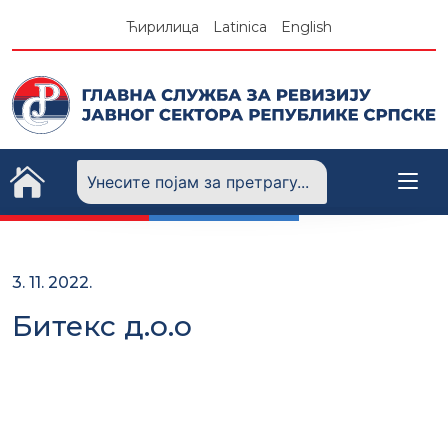
Skip
Ћирилица
Latinica
English
to
content
3. 11. 2022.
Битекс д.о.о