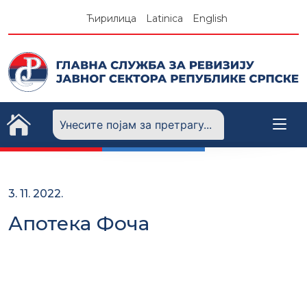
Skip
Ћирилица
Latinica
English
to
content
3. 11. 2022.
Апотека Фоча