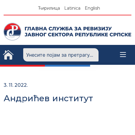
Skip
Ћирилица
Latinica
English
to
content
3. 11. 2022.
Андрићев институт