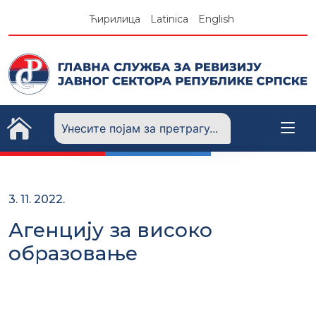
Skip
Ћирилица
Latinica
English
to
content
3. 11. 2022.
Агенцију за високо
образовање