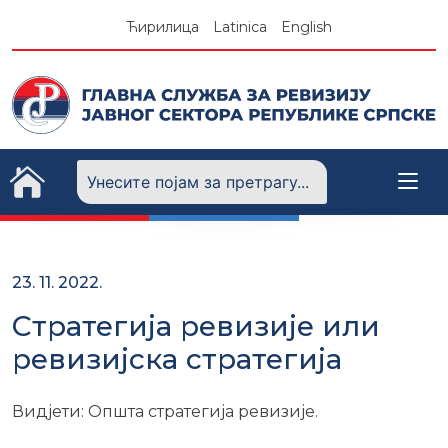
Skip
Ћирилица
Latinica
English
to
content
23. 11. 2022.
Стратегија ревизије или
ревизијска стратегија
Видјети: Општа стратегија ревизије.