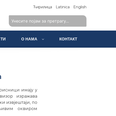
Ћирилица
Latinica
English
ТИ
О НАМА
КОНТАКТ
а
орисници имају у
евизор изражава
и извјештаји, по
љивим оквиром