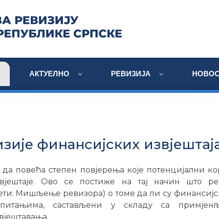
АКТУЕЛНО
РЕВИЗИЈА
НОВОС
зије финансијских извјештај
 да повећа степен повјерења које потенцијални к
вјештаје. Ово се постиже на тај начин што р
и: Мишљење ревизора) о томе да ли су финансијск
питањима, састављени у складу са примјен
вјештавања.