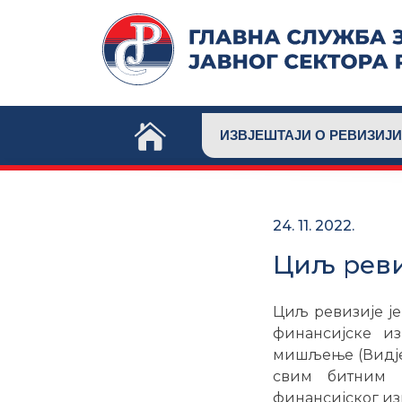
Skip
to
content
ИЗВЈЕШТАЈИ О РЕВИЗИЈИ
24. 11. 2022.
Циљ реви
Циљ ревизије је
финансијске из
мишљење (Видјет
свим битним 
финансијског из