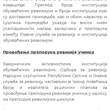
извјештаје. Преглед броја институција
обухваћених ревизијом и броја институција које
су доставиле примједбе, као и обим, карактер и
суштина примједби указује на висок ниво
усаглашености налаза, закључака и препорука
између Главне службе за ревизију и институција
обухваћених ревизијом.
Провођење препорука ревизије учинка
Заједничким активностима институција
обухваћених ревизијом, Одбора за ревизију
Народне скупштине Републике Српске и Главне
службе за ревизију настављен је тренд повећања
броја и квалитета акционих планова за
провођење препорука ревизије учинка, у односу
на претходне ревизијске циклусе.