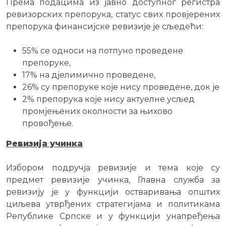
Према подацима из јавно доступног регистра
ревизорских препорука, статус свих провјерених
препорука финансијске ревизије је сљедећи:
55% се односи на потпуно проведене
препоруке,
17% на дјелимично проведене,
26% су препоруке које нису проведене, док је
2% препорука које нису актуелне усљед
промјењених околности за њихово
провођење.
Ревизија учинка
Избором подручја ревизије и тема које су
предмет ревизије учинка, Главна служба за
ревизију је у функцији остваривања општих
циљева утврђених стратегијама и политикама
Републике Српске и у функцији унапређења