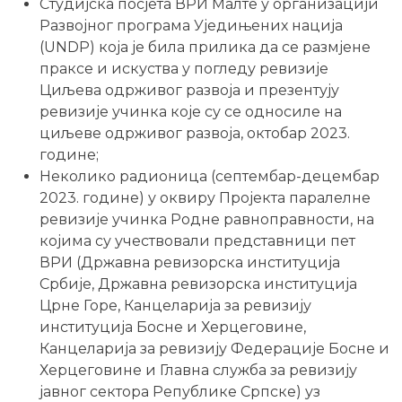
Студијска посјета ВРИ Малте у организацији
Развојног програма Уједињених нација
(UNDP) која је била прилика да се размјене
праксе и искуства у погледу ревизије
Циљева одрживог развоја и презентују
ревизије учинка које су се односиле на
циљеве одрживог развоја, октобар 2023.
године;
Неколико радионица (септембар-децембар
2023. године) у оквиру Пројекта паралелне
ревизије учинка Родне равноправности, на
којима су учествовали представници пет
ВРИ (Државна ревизорска институција
Србије, Државна ревизорска институција
Црне Горе, Канцеларија за ревизију
институција Босне и Херцеговине,
Канцеларија за ревизију Федерације Босне и
Херцеговине и Главна служба за ревизију
јавног сектора Републике Српске) уз