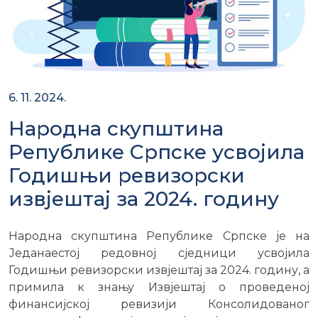
6. 11. 2024.
Народна скупштина
Републике Српске усвојила
Годишњи ревизорски
извјештај за 2024. годину
Народна скупштина Републике Српске је на
Једанаестој редовној сједници усвојила
Годишњи ревизорски извјештај за 2024. годину, а
примила к знању Извјештај о проведеној
финансијској ревизији Консолидованог