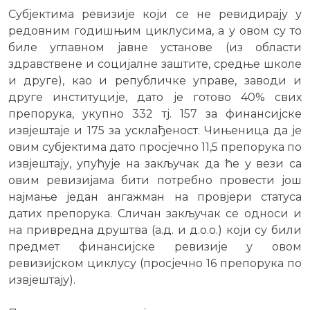
Субјектима ревизије који се не ревидирају у
редовним годишњим циклусима, а у овом су то
биле углавном јавне установе (из области
здравствене и социјалне заштите, средње школе
и друге), као и републичке управе, заводи и
друге институције, дато је готово 40% свих
препорука, укупно 332 тј. 157 за финансијске
извјештаје и 175 за усклађеност. Чињеница да је
овим субјектима дато просјечно 11,5 препорука по
извјештају, упућује на закључак да ће у вези са
овим ревизијама бити потребно провести још
најмање један ангажман на провјери статуса
датих препорука. Сличан закључак се односи и
на привредна друштва (а.д. и д.о.о.) који су били
предмет финансијске ревизије у овом
ревизијском циклусу (просјечно 16 препорука по
извјештају).