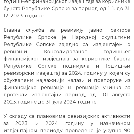
годишњег финансијског извјештаја за кориснике
буџета Републике Српске за период од 1. 1. до 31.
12. 2023. године.
Главна служба за ревизију јавног сектора
Републике Српске је Народној скупштини
Републике Српске заједно са извјештајем о
ревизији Консолидованог годишњег
финансијског извјештаја за кориснике буџета
Републике Српске поднијела и Годишњи
ревизорски извјештај за 2024. годину у којем су
обухваћени најважнији налази и препоруке из
финансијске ревизије и ревизије учинка за
протекли извјештајни период, од 01. августа
2023. године до 31. јула 2024. године.
У складу са плановима ревизијских активности
за 2023. и 2024. годину у назначеном
извјештајном периоду проведено је укупно 90