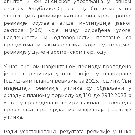
општег и финансијског управљања у јавном
сектору Републике Српске. Да би се испунио
општи циљ ревизије учинка, она кроз процес
ревизије обухвата више институција јавног
сектора (ИЈС) које имају одређене улоге,
надлежности и одговорности повезане сa
процесима и активностима које су предмет
ревизије у дужем временском периоду.
У назначеном извјештајном периоду проведенo
је шест ревизија учинка које су планиране
Годишњим планом ревизија за 2023. годину. Сви
извјештаји ревизије учинка су објављени у
складу с планом у периоду од 1.10. до 29.12.2023. а
уз то су проведена и четири накнадна прегледа
провођења препорука из извјештаја ревизије
учинка.
Ради усаглашавања резултата ревизије учинка