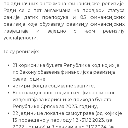
појединачних ангажмана финансијске ревизије.
Ради се о пет ангажмана на провјери статуса
раније датих препoрука и 85 финансијских
ревизија које обухватају ревизију финансијских
извјештаја и заједно с њом ревизију
усклађености.
То су ревизије:
21 корисника буџета Републике код којих је
по Закону обавезна финансијска ревизија
сваке године,
четири фонда социјалне заштите,
Консолидованог годишњег финансијског
извјештаја за кориснике прихода буџета
Републике Српске за 2023. годину,
22 јединице локалне самоуправе (од којих је
13 проведено у периоду 1.8 -31.12.2023. (за
2022. годину) и 9 ревизија до 31.7.2024. (за