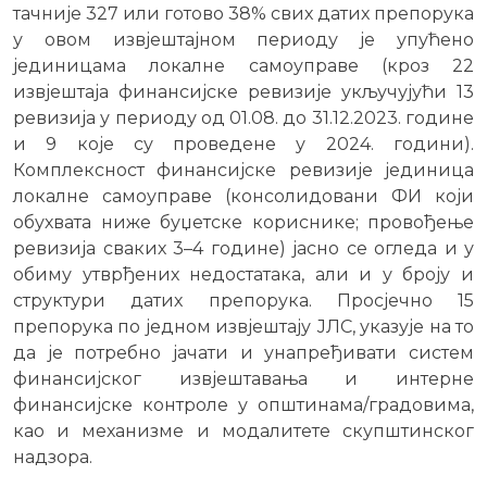
тачније 327 или готово 38% свих датих препорука
у овом извјештајном периоду је упућено
јединицама локалне самоуправе (кроз 22
извјештаја финансијске ревизије укључујући 13
ревизија у периоду од 01.08. до 31.12.2023. године
и 9 које су проведене у 2024. години).
Комплексност финансијске ревизије јединица
локалне самоуправе (консолидовани ФИ који
обухвата ниже буџетске кориснике; провођење
ревизија сваких 3–4 године) јасно се огледа и у
обиму утврђених недостатака, али и у броју и
структури датих препорука. Просјечно 15
препорука по једном извјештају ЈЛС, указује на то
да је потребно јачати и унапређивати систем
финансијског извјештавања и интерне
финансијске контроле у општинама/градовима,
као и механизме и модалитете скупштинског
надзора.