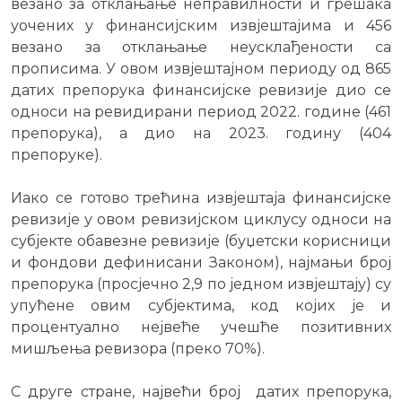
везано за отклањање неправилности и грешака
уочених у финансијским извјештајима и 456
везано за отклањање неусклађености са
прописима. У овом извјештајном периоду од 865
датих препорука финансијске ревизије дио се
односи на ревидирани период 2022. године (461
препорука), а дио на 2023. годину (404
препоруке).
Иако се готово трећина извјештаја финансијске
ревизије у овом ревизијском циклусу односи на
субјекте обавезне ревизије (буџетски корисници
и фондови дефинисани Законом), најмањи број
препорука (просјечно 2,9 по једном извјештају) су
упућене овим субјектима, код којих је и
процентуално нејвеће учешће позитивних
мишљења ревизора (преко 70%).
С друге стране, највећи број датих препорука,