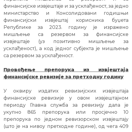
финансијске извјештаје и за усклађеност, за једно
министарство и Консолидовани годишњи
финансијски извјештај корисника буџета
Републике за 2023. годину је изражено
мишљење са резервом за финансијске
извјештаје (уз позитивно мишљење за
усклађеност), а код једног субјекта је мишљење
са резервом за усклађеност.
Провођење препорука из извјештаја
финансијске ревизије за претходну годину
У оквиру издатих ревизијских извјештаја
финансијске ревизије у овом извјештајном
периоду Главна служба за ревизију дала је
укупно 865 препорука или просјечно 10
препорука по једном ревизорском извјештају
(што је на нивоу претходне године), од чега 409