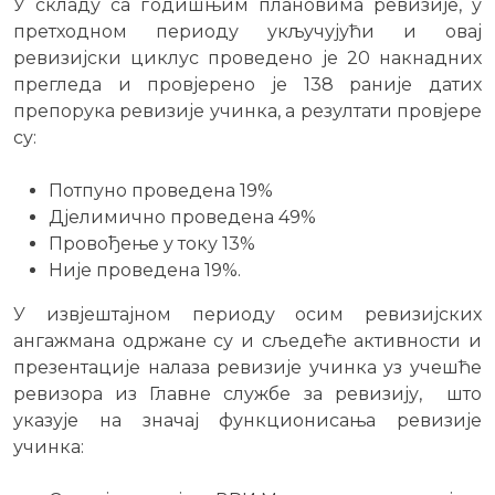
У складу са годишњим плановима ревизије, у
претходном периоду укључујући и овај
ревизијски циклус проведено је 20 накнадних
прегледа и провјерено је 138 раније датих
препорука ревизије учинка, а резултати провјере
су:
Потпуно проведена 19%
Дјелимично проведена 49%
Провођење у току 13%
Није проведена 19%.
У извјештајном периоду осим ревизијских
ангажмана одржане су и сљедеће активности и
презентације налаза ревизије учинка уз учешће
ревизора из Главне службе за ревизију, што
указује на значај функционисања ревизије
учинка: