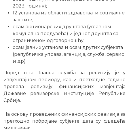
2023. годину);
12 установа из области здравства и социјалне
заштите;
осам акционарских друштава (углавном
комунална предузећа) и једног друштва са
ограниченом одговорношћу;
осам јавних установа и осам других субјеката
(републичка управа, агенција, служба, сервис
и др).
Поред тога, Главна служба за ревизију је у
извјештајном периоду, као и претходне године
провела ревизију финансијских извјештаја
Државне ревизорске институције Републике
Србије.
На основу проведених финансијских ревизија за
претходно побројане субјекте дата су сљедећа
мишљења: