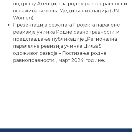
подршку Агенције за родну равноправност и
оснаживање жена Уједињених нација (UN
Women);
Презентација резултата Пројекта паралене
ревизије учинка Родне равноправности и
представљање публикације „Регионална
паралелна ревизија учинка Циља 5.
одрживог развоја – Постизање родне
равноправности“, март 2024. године.