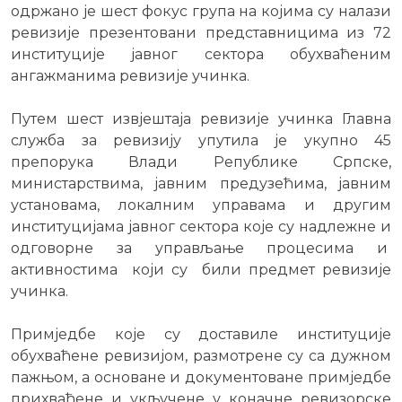
одржано је шест фокус група на којима су налази
ревизије презентовани представницима из 72
институције јавног сектора обухваћеним
ангажманима ревизије учинка.
Путем шест извјештаја ревизије учинка Главна
служба за ревизију упутила је укупно 45
препорука Влади Републике Српске,
министарствима, јавним предузећима, јавним
установама, локалним управама и другим
институцијама јавног сектора које су надлежне и
одговорне за управљање процесима и
активностима који су били предмет ревизије
учинка.
Примједбе које су доставиле институције
обухваћене ревизијом, размотрене су са дужном
пажњом, а основане и документоване примједбе
прихваћене и укључене у коначне ревизорске