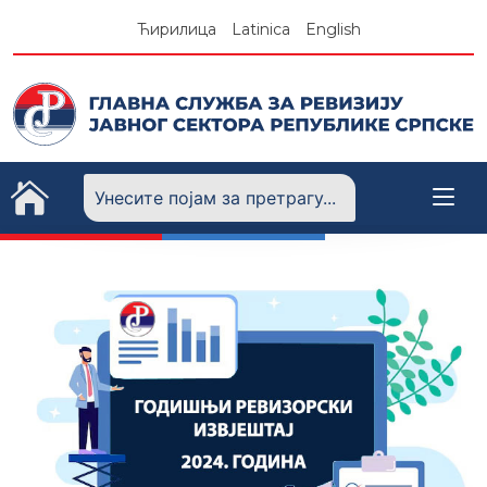
Skip
Ћирилица
Latinica
English
to
content