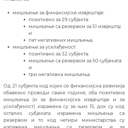
мишљење за финансијске извјештаје:
позитивно за 29 субјекта;
мишљење са резервом за 51 извјештај
и
пет негативних мишљења.
мишљење за усклађеност:
позитивно за 32 субјекта;
мишљење са резервом за 50 субјеката
и
три негативна мишљења.
Од 21 субјекта код којих се финансијска ревизија
обавезно проводи сваке године, оба позитивна
мишљења (и за финансијске извјештаје и за
усклађеност) изражена су за њих 15, док су код
осталих субјеката изражена мишљења са
резервом и то код четири министарства су
изражена мишљења са резервом и за