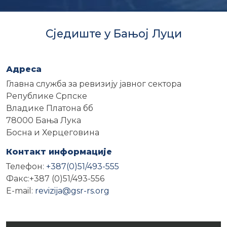
Сједиште у Бањој Луци
Адреса
Главна служба за ревизију јавног сектора
Републике Српске
Владике Платона бб
78000 Бања Лука
Босна и Херцеговина
Контакт информације
Телефон:
+387(0)51/493-555
Факс:+387 (0)51/493-556
E-mail:
revizija@gsr-rs.org