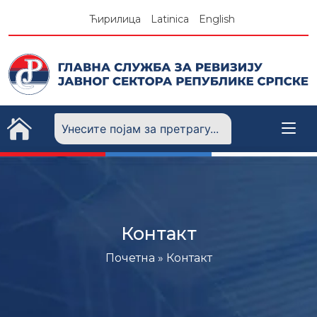
Skip
Ћирилица
Latinica
English
to
content
Контакт
Почетна
»
Контакт