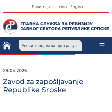
Skip
Ћирилица
Latinica
English
to
content
29. 05. 2026.
Zavod za zapošljavanje
Republike Srpske