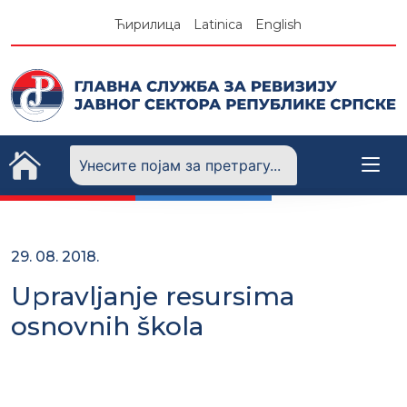
Skip
Ћирилица
Latinica
English
to
content
29. 08. 2018.
Upravljanje resursima
osnovnih škola