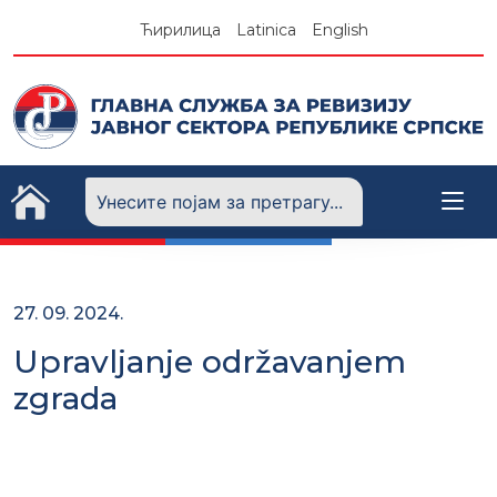
Skip
Ћирилица
Latinica
English
to
content
27. 09. 2024.
Upravljanje održavanjem
zgrada