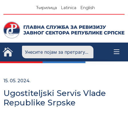
Skip
Ћирилица
Latinica
English
to
content
15. 05. 2024.
Ugostiteljski Servis Vlade
Republike Srpske