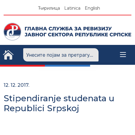
Skip
Ћирилица
Latinica
English
to
content
12. 12. 2017.
Stipendiranje studenata u
Republici Srpskoj