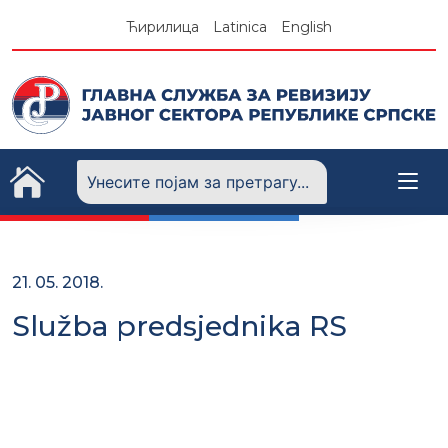
Skip
Ћирилица
Latinica
English
to
content
21. 05. 2018.
Služba predsjednika RS