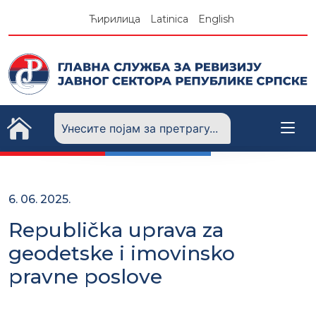
Skip
Ћирилица
Latinica
English
to
content
6. 06. 2025.
Republička uprava za
geodetske i imovinsko
pravne poslove