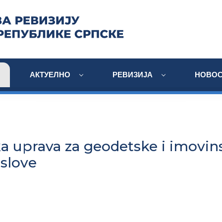
АКТУЕЛНО
РЕВИЗИЈА
НОВОС
a uprava za geodetske i imovin
slove