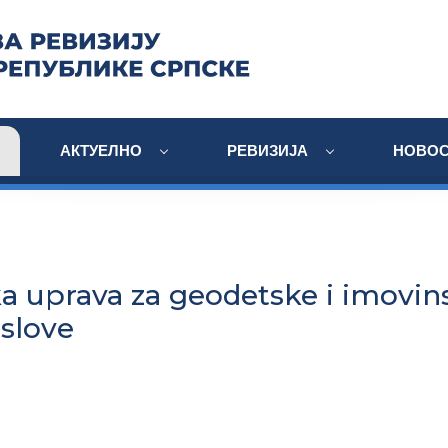
АКТУЕЛНО
РЕВИЗИЈА
НОВОС
a uprava za geodetske i imovin
slove