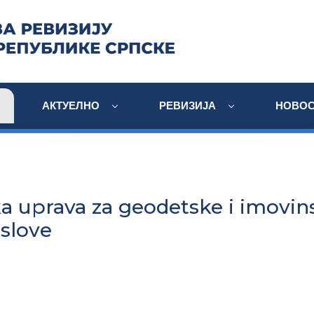
АКТУЕЛНО
РЕВИЗИЈА
НОВОС
a uprava za geodetske i imovin
slove